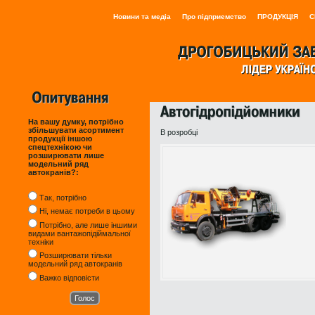
Новини та медіа
Про підприємство
ПРОДУКЦІЯ
С
На вашу думку, потрібно
збільшувати асортимент
В розробці
продукції іншою
спецтехнікою чи
розширювати лише
модельний ряд
автокранів?:
Так, потрібно
Ні, немає потреби в цьому
Потрібно, але лише іншими
видами вантажопідіймальної
техніки
Розширювати тільки
модельний ряд автокранів
Важко відповісти