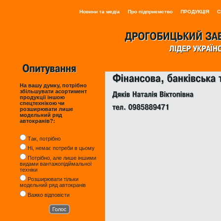
Новини та медіа
Про підприємство
ПРОДУКЦІЯ
С
На вашу думку, потрібно
збільшувати асортимент
продукції іншою
спецтехнікою чи
розширювати лише
модельний ряд
автокранів?:
Так, потрібно
Ні, немає потреби в цьому
Потрібно, але лише іншими
видами вантажопідіймальної
техніки
Розширювати тільки
модельний ряд автокранів
Важко відповісти