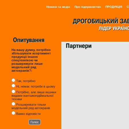
Новини та медіа
Про підприємство
ПРОДУКЦІЯ
С
На вашу думку, потрібно
збільшувати асортимент
продукції іншою
спецтехнікою чи
розширювати лише
модельний ряд
автокранів?:
Так, потрібно
Ні, немає потреби в цьому
Потрібно, але лише іншими
видами вантажопідіймальної
техніки
Розширювати тільки
модельний ряд автокранів
Важко відповісти