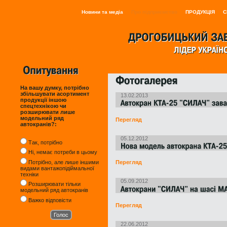
Новини та медіа
Про підприємство
ПРОДУКЦІЯ
С
На вашу думку, потрібно
збільшувати асортимент
13.02.2013
продукції іншою
спецтехнікою чи
розширювати лише
модельний ряд
Перегляд
автокранів?:
05.12.2012
Так, потрібно
Ні, немає потреби в цьому
Потрібно, але лише іншими
Перегляд
видами вантажопідіймальної
техніки
05.09.2012
Розширювати тільки
модельний ряд автокранів
Важко відповісти
Перегляд
22.06.2012