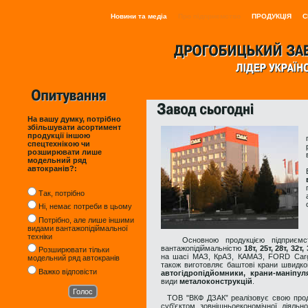
Новини та медіа
Про підприємство
ПРОДУКЦІЯ
С
На вашу думку, потрібно
збільшувати асортимент
продукції іншою
спецтехнікою чи
розширювати лише
модельний ряд
автокранів?:
Так, потрібно
Ні, немає потреби в цьому
Потрібно, але лише іншими
видами вантажопідіймальної
техніки
Основною продукцією підприємств
вантажопідіймальністю
18т, 25т, 28т, 32т, 
Розширювати тільки
на шасі МАЗ, КрАЗ, КАМАЗ, FORD Carg
модельний ряд автокранів
також виготовляє баштові крани швидк
Важко відповісти
автогідропідйомники, крани-маніпул
види
металоконструкцій
.
ТОВ "ВКФ ДЗАК” реалізовує свою продук
суб'єктом зовнішньоекономічної діяльн