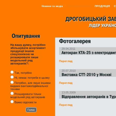
Новини та медіа
Про підприємство
ПРОДУКЦІЯ
С
На вашу думку, потрібно
збільшувати асортимент
29.04.2011
продукції іншою
спецтехнікою чи
розширювати лише
модельний ряд
Перегляд
автокранів?:
20.07.2010
Так, потрібно
Ні, немає потреби в цьому
Потрібно, але лише іншими
Перегляд
видами вантажопідіймальної
техніки
13.05.2009
Розширювати тільки
модельний ряд автокранів
Важко відповісти
Перегляд