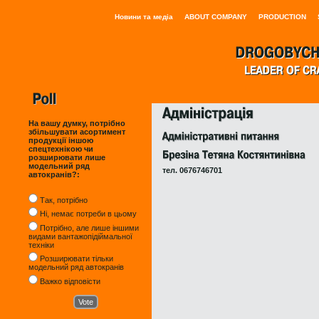
Новини та медіа
ABOUT COMPANY
PRODUCTION
На вашу думку, потрібно
збільшувати асортимент
продукції іншою
спецтехнікою чи
розширювати лише
модельний ряд
тел. 0676746701
автокранів?:
Так, потрібно
Ні, немає потреби в цьому
Потрібно, але лише іншими
видами вантажопідіймальної
техніки
Розширювати тільки
модельний ряд автокранів
Важко відповісти