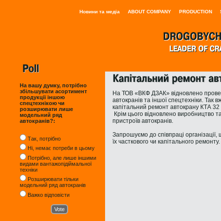
Новини та медіа
ABOUT COMPANY
PRODUCTION
На вашу думку, потрібно
збільшувати асортимент
На
ТОВ «ВКФ
ДЗАК
» відновлено пров
продукції іншою
автокранів та іншої спецтехніки. Так 
спецтехнікою чи
капітальний ремонт автокрану КТА 32
розширювати лише
Крім цього відновлено виробництво
т
модельний ряд
пристроїв
автокранів
.
автокранів?:
Запрошуємо до співпраці організації,
Так, потрібно
їх
часткового чи капітального ремонту.
Ні, немає потреби в цьому
Потрібно, але лише іншими
видами вантажопідіймальної
техніки
Розширювати тільки
модельний ряд автокранів
Важко відповісти